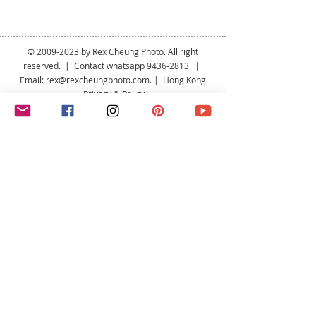
©
2009-2023
by Rex Cheung Photo. All right
reserved. | Contact whatsapp
9436-2813
|
Email:
rex@rexcheungphoto.com
. | Hong Kong
Privacy & Policy