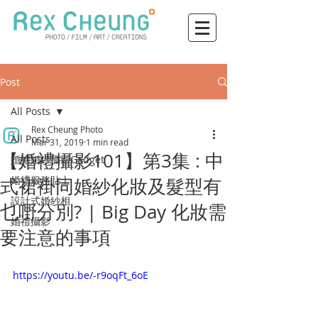
Post
All Posts
Rex Cheung Photo
All Posts
Mar 31, 2019
1 min read
【婚禮攝影101】第3集 : 中
婚禮婚紗攝影Gadget
婚禮服務貼士
式裙褂同婚紗化妝及髮型有
設計式婚紗相
乜嘢分別? | Big Day 化妝需
婚禮攝影
要注意的事項
https://youtu.be/-r9oqFt_6oE