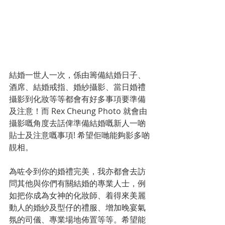
結婚一世人一次，係由籌備結婚日子、
酒席、結婚戒指、婚紗攝影、當日婚禮
攝影到化妝等等都會有好多事項要準備
及注意！而 Rex Cheung Photo 就會由
攝影嘅角度去話俾準備結婚嘅新人一啲
貼士及注意嘅事項! 希望佢哋能夠影多啲
靚相。
為咗令到你的婚禮完美，我亦都會去訪
問其他與你們有關結婚的專業人士，例
如把你成為女神的化妝師、着得來美麗
動人的婚紗及型仔的禮服、增加晚宴氣
氛的司儀、專業場地佈置等等。希望能