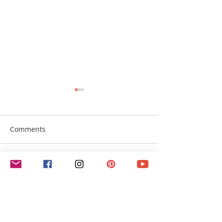
Comments
Write a comment...
什麼是 Black Tie 服飾? |
正確頭髮護理令
【婚禮攝影101】
禮更加明艷照人 
攝影101】