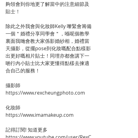
夠領會到你地更了解當中的注意細節及
貼士！
除此之外我會與化妝師Kelly 嚟緊會籌備
一個＂婚禮分享同學會＂，喺呢個教學
裏面我哋會教大家係影婚紗相，婚禮當
天攝影，從擺pose到化妝嘅配合點樣影
出更好嘅相片貼士！同埋亦都會講下一
啲行內小貼士比大家更懂得點樣去揀適
合自己的服務！
攝影師
https://www.rexcheungphoto.com
化妝師
https://www.imamakeup.com
記得訂閱! 知道更多
https://www.youtube.com/user/RexC