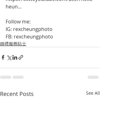
heun...
Follow me:
IG: rexcheungphoto
FB: rexcheungphoto
婚禮服務貼士
Recent Posts
See All