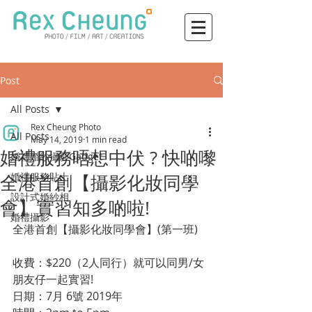
Post
All Posts
Rex Cheung Photo
All Posts
May 14, 2019
1 min read
婚禮服務唔想中伏 ? 快啲嚟
婚禮婚紗攝影Gadget
婚禮服務貼士
全港首創【攝影化妝同學
設計式婚紗相
會】實習知多啲啦!
婚禮攝影
全港首創【攝影化妝同學會】(第一班)  
收費：$220（2人同行）就可以同男/女
朋友仔一起實習!   
日期：7月 6號 2019年