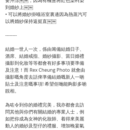
要沖涼￼￼，因為有機會將紅色染料染
到婚紗上￼￼
• 可以將婚紗掛喺浴室裏邊因為熱蒸汽可
以將婚紗保持返挺直￼￼
--------
結婚一世人一次，係由籌備結婚日子、
酒席、結婚戒指、婚紗攝影、當日婚禮
攝影到化妝等等都會有好多事項要準備
及注意！而 Rex Cheung Photo 就會由
攝影嘅角度去話俾準備結婚嘅新人一啲
貼士及注意嘅事項! 希望佢哋能夠影多啲
靚相。
為咗令到你的婚禮完美，我亦都會去訪
問其他與你們有關結婚的專業人士，例
如把你成為女神的化妝師、着得來美麗
動人的婚紗及型仔的禮服、增加晚宴氣