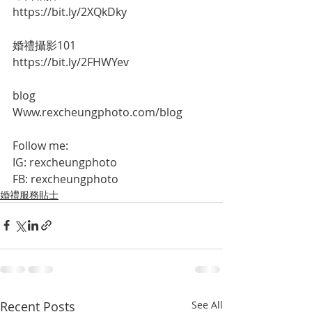
https://bit.ly/2XQkDky
婚禮攝影101
https://bit.ly/2FHWYev
blog
Www.rexcheungphoto.com/blog
Follow me:
IG: rexcheungphoto
FB: rexcheungphoto
婚禮服務貼士
Recent Posts
See All