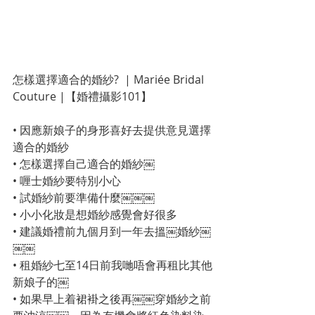
怎樣選擇適合的婚紗?  | Mariée Bridal 
Couture |【婚禮攝影101】
• 因應新娘子的身形喜好去提供意見選擇
適合的婚紗
• 怎樣選擇自己適合的婚紗￼
• 喱士婚紗要特別小心
• 試婚紗前要準備什麼￼￼￼
• 小小化妝是想婚紗感覺會好很多
• 建議婚禮前九個月到一年去搵￼婚紗￼
￼￼
• 租婚紗七至14日前我哋唔會再租比其他
新娘子的￼
• 如果早上着裙褂之後再￼￼穿婚紗之前