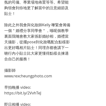
氛的司儀、專業場地佈置等等。希望能
夠領會到你地更了解當中的注意細節及
貼士！
除此之外我會與化妝師Kelly 嚟緊會籌備
一個＂婚禮分享同學會＂，喺呢個教學
裏面我哋會教大家係影婚紗相，婚禮當
天攝影，從擺pose到化妝嘅配合點樣影
出更好嘅相片貼士！同埋亦都會講下一
啲行內小貼士比大家更懂得點樣去揀適
合自己的服務！
攝影師
www.rexcheungphoto.com
早拍晚播 video:
https://bit.ly/2VvhTeJ
即日相播 video: