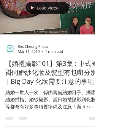
Load video
Rex Cheung Photo
Mar 31, 2019
1 min read
【婚禮攝影101】第3集 : 中式裙
褂同婚紗化妝及髮型有乜嘢分別?
| Big Day 化妝需要注意的事項
結婚一世人一次，係由籌備結婚日子、酒席、
結婚戒指、婚紗攝影、當日婚禮攝影到化妝等
等都會有好多事項要準備及注意！而 Rex
Cheung Photo 就會由攝影嘅角度去話俾準備
結婚嘅新人一啲貼士及注意嘅事項! 希望佢哋
能夠影多啲靚相。...