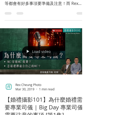
等都會有好多事項要準備及注意！而 Rex
Cheung Photo 就會由攝影嘅角度去話俾準備
結婚嘅新人一啲貼士及注意嘅事項! 希望佢哋
能夠影多啲靚相。 ...
Load video
Rex Cheung Photo
Mar 30, 2019
1 min read
【婚禮攝影101】為什麼婚禮需
要專業司儀 | Big Day 專業司儀
需要注意的事項 [第1集]