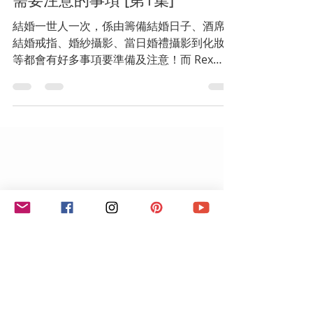
結婚一世人一次，係由籌備結婚日子、酒席、
結婚戒指、婚紗攝影、當日婚禮攝影到化妝等
等都會有好多事項要準備及注意！而 Rex
Cheung Photo 就會由攝影嘅角度去話俾準備
結婚嘅新人一啲貼士及注意嘅事項! 希望佢哋
能夠影多啲靚相。 ...