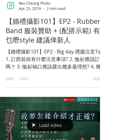
Rex Cheung Photo
Apr 25, 2019
2 min read
【婚禮攝影101】EP2 - Rubber
Band 服裝贊助 + (配搭示範) 有
乜嘢style 建議俾新人
【婚禮攝影101】EP2 - Big day 禮服注意Tips
1. 訂西裝前有什麼注意事項? 2. 恤衫應該訂做
嗎？ 3. 恤衫袖口應該露出幾多最理想? 4. 幾
耐可以拎西裝? 唔啱有冇得改? 5. 點樣保養禮
服及恤衫? 6. 有乜嘢style 建議俾新人(配搭示
範)...
Load video