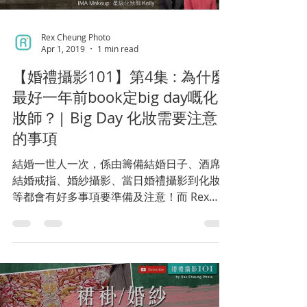
Rex Cheung Photo
Apr 1, 2019
1 min read
【婚禮攝影101】第4集 : 為什麼
最好一年前book定big day嘅化
妝師？| Big Day 化妝需要注意
的事項
結婚一世人一次，係由籌備結婚日子、酒席、
結婚戒指、婚紗攝影、當日婚禮攝影到化妝等
等都會有好多事項要準備及注意！而 Rex
Cheung Photo 就會由攝影嘅角度去話俾準備
結婚嘅新人一啲貼士及注意嘅事項! 希望佢哋
能夠影多啲靚相。...