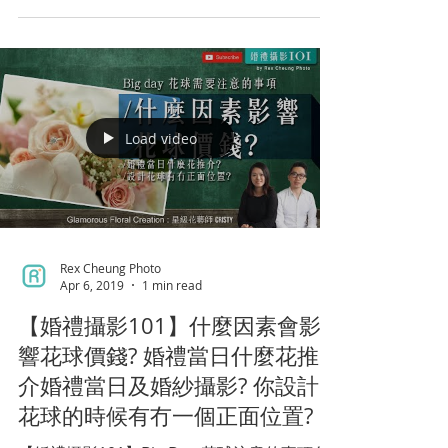
Photo...
Load video
Rex Cheung Photo
Apr 6, 2019
1 min read
【婚禮攝影101】什麼因素會影
響花球價錢? 婚禮當日什麼花推
介婚禮當日及婚紗攝影? 你設計
花球的時候有冇一個正面位置?