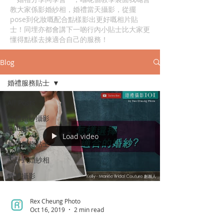
教大家係影婚紗相，婚禮當天攝影，從擺
pose到化妝嘅配合點樣影出更好嘅相片貼
士！同埋亦都會講下一啲行內小貼士比大家更
懂得點樣去揀適合自己的服務！
Blog
婚禮服務貼士
All Posts
婚禮婚紗攝影
Gadget
Load video
婚禮服務貼士
設計式婚紗相
婚禮攝影
Rex Cheung Photo
Oct 16, 2019
2 min read