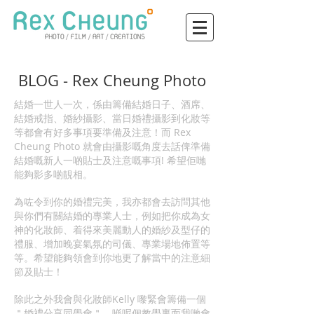
BLOG - Rex Cheung Photo
結婚一世人一次，係由籌備結婚日子、酒席、
結婚戒指、婚紗攝影、當日婚禮攝影到化妝等
等都會有好多事項要準備及注意！而 Rex
Cheung Photo 就會由攝影嘅角度去話俾準備
結婚嘅新人一啲貼士及注意嘅事項! 希望佢哋
能夠影多啲靚相。
為咗令到你的婚禮完美，我亦都會去訪問其他
與你們有關結婚的專業人士，例如把你成為女
神的化妝師、着得來美麗動人的婚紗及型仔的
禮服、增加晚宴氣氛的司儀、專業場地佈置等
等。希望能夠領會到你地更了解當中的注意細
節及貼士！
除此之外我會與化妝師Kelly 嚟緊會籌備一個
＂婚禮分享同學會＂，喺呢個教學裏面我哋會