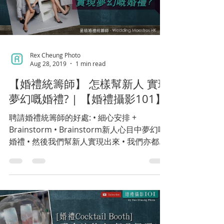
Rex Cheung Photo
Aug 28, 2019
1 min read
【婚禮統籌師】 怎樣幫新人 實現
夢幻嘅婚禮? | 【婚禮攝影101】
聘請婚禮統籌師的好處: • 細心安排 +
Brainstorm • Brainstorm新人心目中夢幻嘅
婚禮 • 然後我們幫新人實現出來 • 我們亦都會
與新人屋企成員及兄弟姊妹溝通 • 唔單只係婚
禮統籌, 仲可能系心理輔導員 • 當日婚禮氣氛
最令人難忘 • 婚禮希