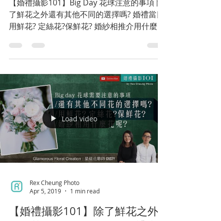
【婚禮攝影101】Big Day 花球注意的事項 除
了鮮花之外還有其他不同的選擇嗎? 婚禮當日
用鮮花? 定絲花?保鮮花? 婚紗相推介用什麼花
呢? EP2 of 2 結婚一世人一次，係由籌備結婚
日子、酒席、結婚戒指、婚紗攝影、當日婚禮
攝影到化妝等等都會有好多事項要準備及注
意...
Load video
Rex Cheung Photo
Apr 5, 2019
1 min read
【婚禮攝影101】除了鮮花之外