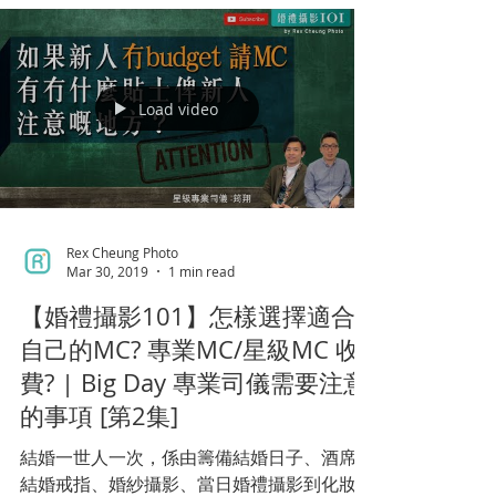
Load video
Rex Cheung Photo
Mar 30, 2019
1 min read
【婚禮攝影101】怎樣選擇適合
自己的MC? 專業MC/星級MC 收
費? | Big Day 專業司儀需要注意
的事項 [第2集]
結婚一世人一次，係由籌備結婚日子、酒席、
結婚戒指、婚紗攝影、當日婚禮攝影到化妝等